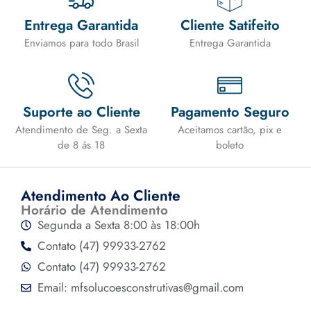
Entrega Garantida
Cliente Satifeito
Enviamos para todo Brasil
Entrega Garantida
Suporte ao Cliente
Pagamento Seguro
Atendimento de Seg. a Sexta
Aceitamos cartão, pix e
de 8 ás 18
boleto
Atendimento Ao Cliente
Horário de Atendimento
Segunda a Sexta 8:00 às 18:00h
Contato (47) 99933-2762
Contato (47) 99933-2762
Email: mfsolucoesconstrutivas@gmail.com