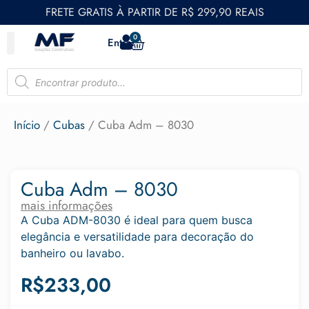
FRETE GRATIS À PARTIR DE R$ 299,90 REAIS
0
Entrar
Início
/
Cubas
/ Cuba Adm – 8030
Cuba Adm – 8030
mais informações
A Cuba ADM-8030 é ideal para quem busca
elegância e versatilidade para decoração do
banheiro ou lavabo.
R$
233,00