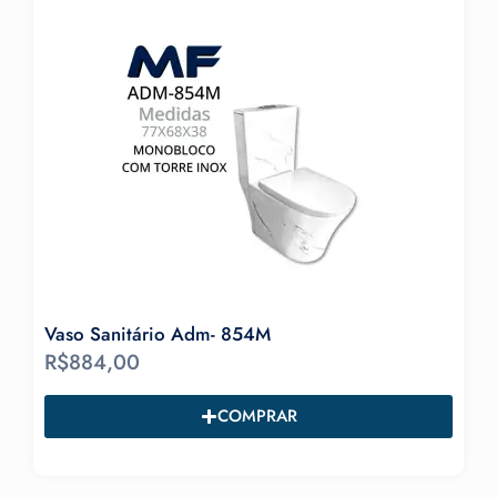
Vaso Sanitário Adm- 854M
Va
R$
884,00
R
COMPRAR