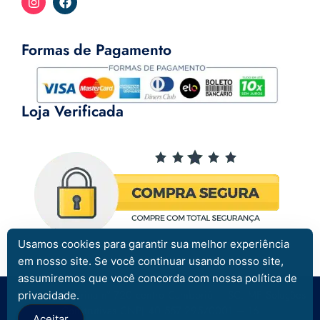
Formas de Pagamento
Loja Verificada
Usamos cookies para garantir sua melhor experiência
em nosso site. Se você continuar usando nosso site,
assumiremos que você concorda com nossa política de
Av. Santa Catarina nº 720 centro Camboriú – SC. MF Soluções
privacidade.
Construtivas CNPJ 40.557.295/0001 – 16
Aceitar