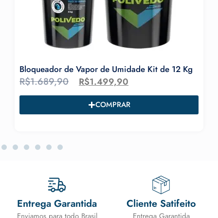
Bloqueador de Vapor de Umidade Kit de 12 Kg
D
R$
1.689,90
R
R$
1.499,90
COMPRAR
Entrega Garantida
Cliente Satifeito
Enviamos para todo Brasil
Entrega Garantida