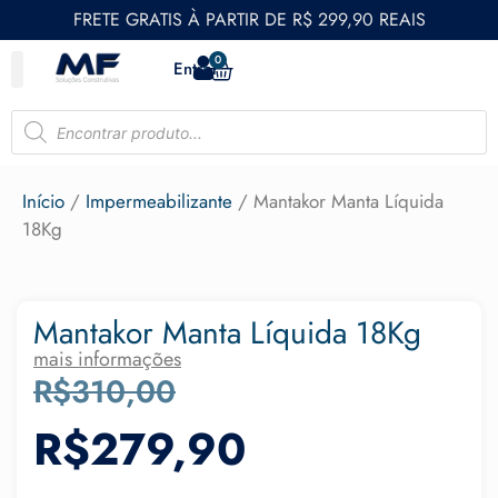
FRETE GRATIS À PARTIR DE R$ 299,90 REAIS
0
Entrar
Início
/
Impermeabilizante
/ Mantakor Manta Líquida
18Kg
Mantakor Manta Líquida 18Kg
mais informações
R$
310,00
R$
279,90