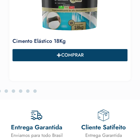
nto Elástico 18Kg
Vedakor 
R$
215,0
COMPRAR
Entrega Garantida
Cliente Satifeito
Enviamos para todo Brasil
Entrega Garantida